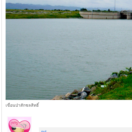
เขื่อนป่าสักชลสิทธิ์
nut