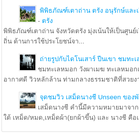
พิพิธภัณฑ์เตาถ่าน ตรัง อนุรักษ์และเร
-
ตรัง
พิพิธภัณฑ์เตาถ่าน จังหวัดตรัง มุ่งเน้นให้เป็นศูนย์
ถิ่น ด้านการใช้ประโยชน์จา...
ถ่ายรูปกับไดโนเสาร์ ปีนเขา ชมทะ
ชมทะเลหมอก วังผาเมฆ ทะเลหมอกแ
อากาศดี วิวหลักล้าน ท่ามกลางธรรมชาติที่สวยง
จุดชมวิว เสม็ดนางชี Unseen ของพ
เสม็ดนางชี คำนี้มีความหมายมาจาก
ใต้ เหม็ด/หมด,เหม็ดผ้า(ยกผ้าขึ้น) และ นางชี คือแ