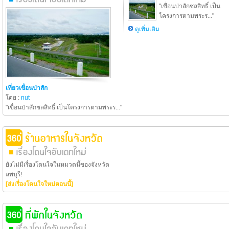
"เขื่อนป่าสักชลสิทธิ์ เป็น
โครงการตามพระร..."
ดูเพิ่มเติม
เที่ยวเขื่อนป่าสัก
โดย :
nut
"เขื่อนป่าสักชลสิทธิ์ เป็นโครงการตามพระร..."
ยังไม่มีเรื่องโดนใจในหมวดนี้ของจังหวัด
ลพบุรี!
[ส่งเรื่องโดนใจใหม่ตอนนี้]