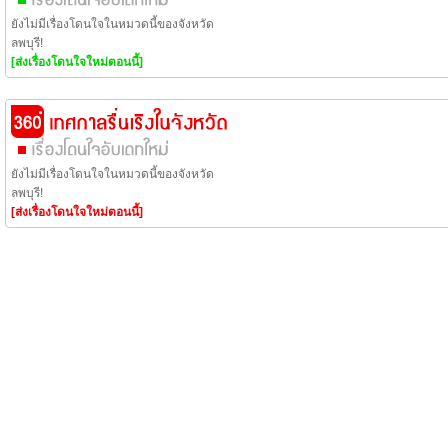
ยังไม่มีเรื่องโดนใจในหมวดนี้ของจังหวัด
ลพบุรี!
[ส่งเรื่องโดนใจใหม่ตอนนี้]
ยังไม่มีเรื่องโดนใจในหมวดนี้ของจังหวัด
ลพบุรี!
[ส่งเรื่องโดนใจใหม่ตอนนี้]