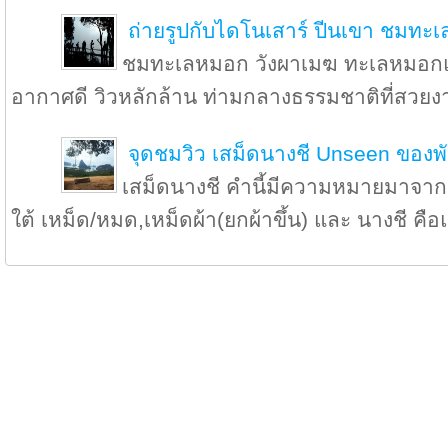
ถ่ายรูปกับไดโนเสาร์ ปีนเขา ชมทะ
ชมทะเลหมอก วังผาเมฆ ทะเลหมอกแ
อากาศดี วิวหลักล้าน ท่ามกลางธรรมชาติที่สวยง
จุดชมวิว เสม็ดนางชี Unseen ของพ
เสม็ดนางชี คำนี้มีความหมายมาจาก
ใต้ เหม็ด/หมด,เหม็ดผ้า(ยกผ้าขึ้น) และ นางชี คือแ