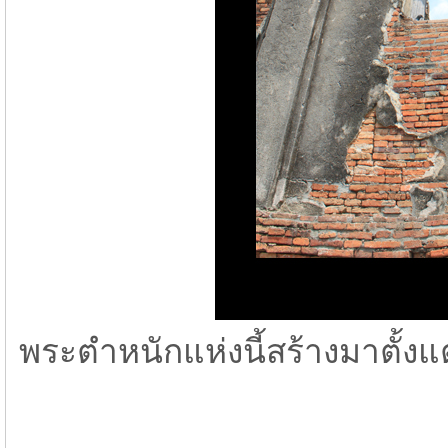
พระตำหนักแห่งนี้สร้างมาตั้งแต