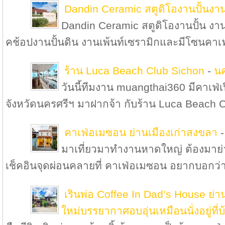
Dandin Ceramic สตูดิโองานปั้นงาน
Dandin Ceramic สตูดิโองานปั้น งานเซ
คช้อปงานปั้นดิน งานเพ้นท์เซรามิกและมีโซนคาเฟ
ร้าน Luca Beach Club Sichon
-
น
วันนี้ทีมงาน muangthai360 มีคาเฟ่
จังหวัดนครศรีฯ มาฝากจ้า กับร้าน Luca Beach C
คาเฟ่อเมซอน ย่านเมืองเก่าสงขลา
มาเที่ยวมาทำงานหาดใหญ่ ต้องมาย่า
เช็คอินจุดผ่อนคลายที่ คาเฟ่อเมซอน อยากบอกว่า
เรินพ่อ Coffee In Dad’s House ย่า
ใหม่บรรยากาศอบอุ่นเหมือนนั่งอยู่ที่บ