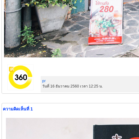
pr
วันที่ 16 ธันวาคม 2560 เวลา 12:25 น.
ความคิดเห็นที่ 1