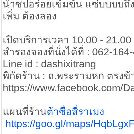
น้ำซุปอร่อยเข้มข้น แซ่บบบบถึงใ
เพิ่ม ต้องลอง
เปิดบริการเวลา 10.00 - 21.00 
สำรองจองที่นั่งได้ที่ : 062-16
Line id : dashixitrang
พิกัดร้าน : ถ.พระรามหก ตรงข
https://www.facebook.com/Da
แผนที่ร้าน
ต้าซื่อสี่ราเมง
https://goo.gl/maps/HqbLg