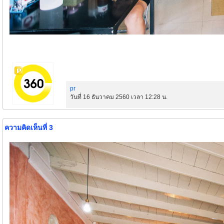
pr
วันที่ 16 ธันวาคม 2560 เวลา 12:28 น.
ความคิดเห็นที่ 3