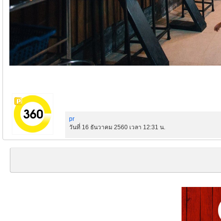
pr
วันที่ 16 ธันวาคม 2560 เวลา 12:31 น.