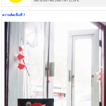
วันที่ 16 ธันวาคม 2560 เวลา 12:29 น.
ความคิดเห็นที่ 7