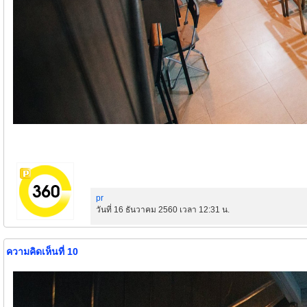
pr
วันที่ 16 ธันวาคม 2560 เวลา 12:31 น.
ความคิดเห็นที่ 10