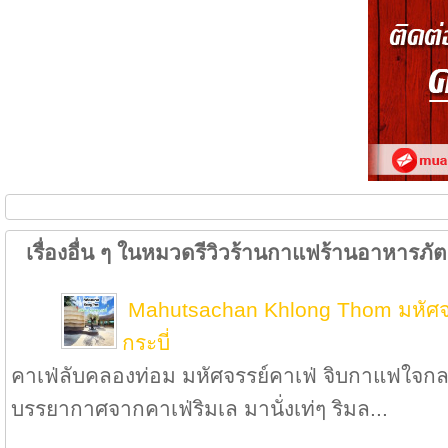
เรื่องอื่น ๆ ในหมวดรีวิวร้านกาแฟร้านอาหารภ
Mahutsachan Khlong Thom มหัศจร
กระบี่
คาเฟ่ลับคลองท่อม มหัศจรรย์คาเฟ่ จิบกาแฟใจกลาง
บรรยากาศจากคาเฟ่ริมเล มานั่งเท่ๆ ริมล...