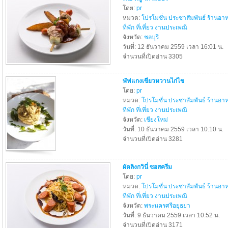
โดย:
pr
หมวด:
โปรโมชั่น ประชาสัมพันธ์ ร้านอา
ที่พัก ที่เที่ยว งานประเพณี
จังหวัด:
ชลบุรี
วันที่: 12 ธันวาคม 2559 เวลา 16:01 น.
จำนวนที่เปิดอ่าน 3305
พัฟแกงเขียวหวานไก่ไข
โดย:
pr
หมวด:
โปรโมชั่น ประชาสัมพันธ์ ร้านอา
ที่พัก ที่เที่ยว งานประเพณี
จังหวัด:
เชียงใหม่
วันที่: 10 ธันวาคม 2559 เวลา 10:10 น.
จำนวนที่เปิดอ่าน 3281
ผัดลิงกวินี่ ซอสครีม
โดย:
pr
หมวด:
โปรโมชั่น ประชาสัมพันธ์ ร้านอา
ที่พัก ที่เที่ยว งานประเพณี
จังหวัด:
พระนครศรีอยุธยา
วันที่: 9 ธันวาคม 2559 เวลา 10:52 น.
จำนวนที่เปิดอ่าน 3171