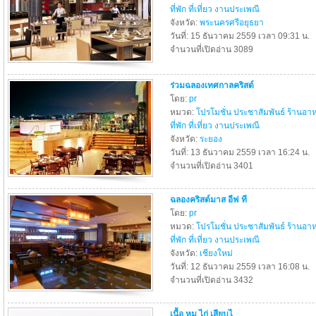
ที่พัก ที่เที่ยว งานประเพณี
จังหวัด:
พระนครศรีอยุธยา
วันที่: 15 ธันวาคม 2559 เวลา 09:31 น.
จำนวนที่เปิดอ่าน 3089
ร่วมฉลองเทศกาลคริสต์
โดย:
pr
หมวด:
โปรโมชั่น ประชาสัมพันธ์ ร้านอา
ที่พัก ที่เที่ยว งานประเพณี
จังหวัด:
ระยอง
วันที่: 13 ธันวาคม 2559 เวลา 16:24 น.
จำนวนที่เปิดอ่าน 3401
ฉลองคริสต์มาส อีฟ ที
โดย:
pr
หมวด:
โปรโมชั่น ประชาสัมพันธ์ ร้านอา
ที่พัก ที่เที่ยว งานประเพณี
จังหวัด:
เชียงใหม่
วันที่: 12 ธันวาคม 2559 เวลา 16:08 น.
จำนวนที่เปิดอ่าน 3432
เนื้อ หมู ไก่ เสียบไ