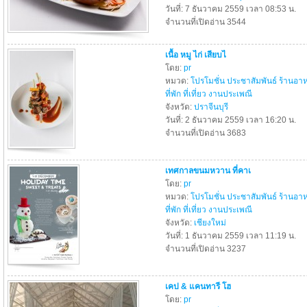
วันที่: 7 ธันวาคม 2559 เวลา 08:53 น.
จำนวนที่เปิดอ่าน 3544
เนื้อ หมู ไก่ เสียบไ
โดย:
pr
หมวด:
โปรโมชั่น ประชาสัมพันธ์ ร้านอา
ที่พัก ที่เที่ยว งานประเพณี
จังหวัด:
ปราจีนบุรี
วันที่: 2 ธันวาคม 2559 เวลา 16:20 น.
จำนวนที่เปิดอ่าน 3683
เทศกาลขนมหวาน ที่คาเ
โดย:
pr
หมวด:
โปรโมชั่น ประชาสัมพันธ์ ร้านอา
ที่พัก ที่เที่ยว งานประเพณี
จังหวัด:
เชียงใหม่
วันที่: 1 ธันวาคม 2559 เวลา 11:19 น.
จำนวนที่เปิดอ่าน 3237
เคป & แคนทารี โฮ
โดย:
pr