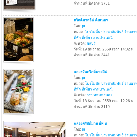
จำนวนที่เปิดอ่าน 3731
คริสต์มาสอีฟ ดินเนอร
โดย:
pr
หมวด:
โปรโมชั่น ประชาสัมพันธ์ ร้านอา
ที่พัก ที่เที่ยว งานประเพณี
จังหวัด:
ชลบุรี
วันที่: 19 ธันวาคม 2559 เวลา 14:02 น.
จำนวนที่เปิดอ่าน 3441
ฉลองวันคริสต์มาสอีฟ
โดย:
pr
หมวด:
โปรโมชั่น ประชาสัมพันธ์ ร้านอา
ที่พัก ที่เที่ยว งานประเพณี
จังหวัด:
กรุงเทพมหานคร
วันที่: 18 ธันวาคม 2559 เวลา 12:26 น.
จำนวนที่เปิดอ่าน 3119
ฉลองคริสต์มาส อีฟ ท
โดย:
pr
หมวด:
โปรโมชั่น ประชาสัมพันธ์ ร้านอา