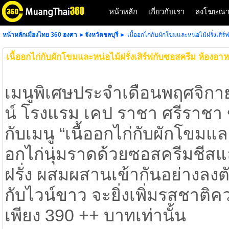
หน้าหลัก
เกี่ยวกับเรา
ลงโฆษณ
หน้าหลักเมืองไทย 360 องศา
►
จังหวัดชลบุรี
► เนื้ออกไก่กับผักโขมและหน่อไม้ฝรั่งเส
เนื้ออกไก่กับผักโขมและหน่อไม้ฝรั่งเสิร์ฟกับซอสครีม ห้อง
เมนูพิเศษประจำเดือนพฤศจิก
น์ โรงแรม เคป ราชา ศรีราชา 
กับเมนู “เนื้ออกไก่กับผักโขมแล
อกไก่นุ่มราดด้วยซอสครีมชีสแ
ฝรั่ง ผสมผสานเข้ากันอย่างลง
กับไวน์ขาว จะยิ่งเพิ่มรสชาติ
เพียง 390 ++ บาทเท่านั้น