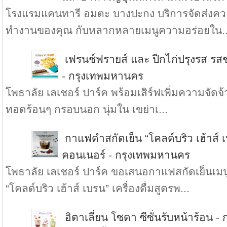
โรงแรมแคนทารี อมตะ บางปะกง บริการจัดส่งความ
ทำงานของคุณ กับหลากหลายเมนูความอร่อยใน..
เฟรนช์ฟรายส์ และ ปีกไก่ปรุงรส รสช
-
กรุงเทพมหานคร
โพธาลัย เลเชอร์ ปาร์ค พร้อมเสิร์ฟเพิ่มความจัดจ้า
ทอดร้อนๆ กรอบนอก นุ่มใน เขย่าเ...
กาแฟดำสกัดเย็น “โคลด์บริว เฮ้าส์ เบ
คอนเนอร์
-
กรุงเทพมหานคร
โพธาลัย เลเชอร์ ปาร์ค ขอเสนอกาแฟสกัดเย็น
“โคลด์บริว เฮ้าส์ เบรน” เครื่องดื่มสูตรพ...
อิตาเลี่ยน โซดา ซีซั่นรับหน้าร้อน
-