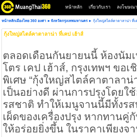
หน้าหลัก
เกี่ยวกับเรา
ลงโฆษณ
หน้าหลักเมืองไทย 360 องศา
►
จังหวัดกรุงเทพมหานคร
► กุ้งใหญ่สไตล์คาตาลาน่า ที่เค
กุ้งใหญ่สไตล์คาตาลาน่า ที่เคป เฮ้าส์
ตลอดเดือนกันยายนนี้ ห้องนัมเบ
โตร เคป เฮ้าส์, กรุงเทพฯ ขอเ
พิเศษ “กุ้งใหญ่สไตล์คาตาลาน่า
เป็นอย่างดี ผ่านการปรุงโดยใช้อ
รสชาติ ทำให้เมนูจานนี้มีทั้ง
เผ็ดของเครื่องปรุง หากทานคู่ก
ให้อร่อยยิ่งขึ้น ในราคาเพียงจ