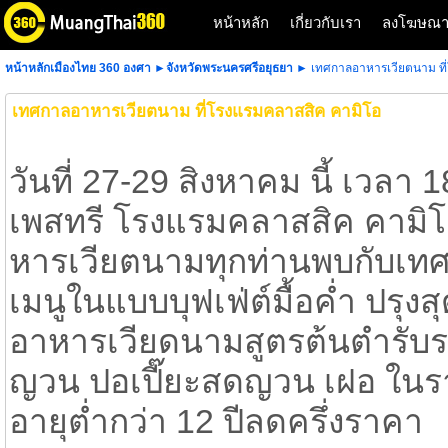
หน้าหลัก
เกี่ยวกับเรา
ลงโฆษณ
หน้าหลักเมืองไทย 360 องศา
►
จังหวัดพระนครศรีอยุธยา
► เทศกาลอาหารเวียตนาม ที
เทศกาลอาหารเวียตนาม ที่โรงแรมคลาสสิค คามิโอ
วันที่ 27-29 สิงหาคม นี้ เวลา
เพสทรี โรงแรมคลาสสิค คามิโ
หารเวียตนามทุกท่านพบกับเ
เมนูในแบบบุฟเฟ่ต์มื้อค่ำ ปรุง
อาหารเวียดนามสูตรต้นตำรับรส
ญวน ปอเปี๊ยะสดญวน เฝอ ในรา
อายุต่ำกว่า 12 ปีลดครึ่งราคา