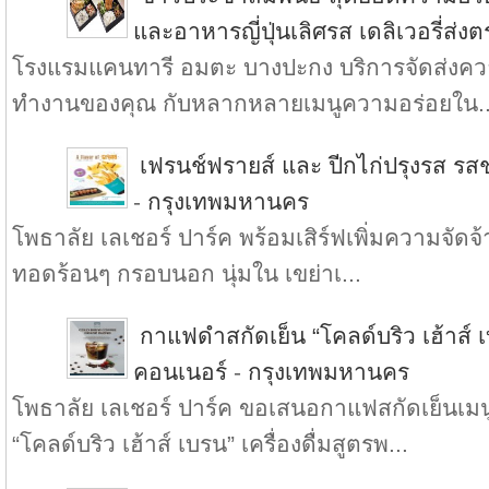
และอาหารญี่ปุ่นเลิศรส เดลิเวอรี่ส่ง
โรงแรมแคนทารี อมตะ บางปะกง บริการจัดส่งความ
ทำงานของคุณ กับหลากหลายเมนูความอร่อยใน..
เฟรนช์ฟรายส์ และ ปีกไก่ปรุงรส รสช
-
กรุงเทพมหานคร
โพธาลัย เลเชอร์ ปาร์ค พร้อมเสิร์ฟเพิ่มความจัดจ้า
ทอดร้อนๆ กรอบนอก นุ่มใน เขย่าเ...
กาแฟดำสกัดเย็น “โคลด์บริว เฮ้าส์ เบ
คอนเนอร์
-
กรุงเทพมหานคร
โพธาลัย เลเชอร์ ปาร์ค ขอเสนอกาแฟสกัดเย็น
“โคลด์บริว เฮ้าส์ เบรน” เครื่องดื่มสูตรพ...