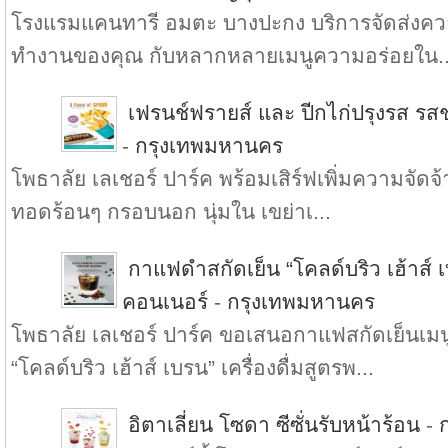
โรงแรมแคนทารี อมตะ บางปะกง บริการจัดส่งความ
ทำงานของคุณ กับหลากหลายเมนูความอร่อยใน..
เฟรนช์ฟรายส์ และ ปีกไก่ปรุงรส รสช
-
กรุงเทพมหานคร
โพธาลัย เลเชอร์ ปาร์ค พร้อมเสิร์ฟเพิ่มความจัดจ้า
ทอดร้อนๆ กรอบนอก นุ่มใน เขย่าเ...
กาแฟดำสกัดเย็น “โคลด์บริว เฮ้าส์ เบ
คอนเนอร์
-
กรุงเทพมหานคร
โพธาลัย เลเชอร์ ปาร์ค ขอเสนอกาแฟสกัดเย็น
“โคลด์บริว เฮ้าส์ เบรน” เครื่องดื่มสูตรพ...
อิตาเลี่ยน โซดา ซีซั่นรับหน้าร้อน
-