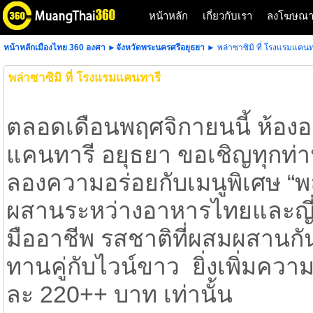
หน้าหลัก
เกี่ยวกับเรา
ลงโฆษณ
หน้าหลักเมืองไทย 360 องศา
►
จังหวัดพระนครศรีอยุธยา
► พล่าซาซิมิ ที่ โรงแรมแคนท
พล่าซาซิมิ ที่ โรงแรมแคนทารี
ตลอดเดือนพฤศจิกายนนี้ ห้อง
แคนทารี อยุธยา ขอเชิญทุกท่าน
ลองความอร่อยกับเมนูพิเศษ “พล่
ผสานระหว่างอาหารไทยและญี่ป
มืออาชีพ รสชาติที่ผสมผสานก
ทานคู่กับไวน์ขาว ยิ่งเพิ่มคว
ละ 220++ บาท เท่านั้น