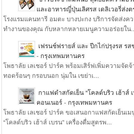
และอาหารญี่ปุ่นเลิศรส เดลิเวอรี่ส่ง
โรงแรมแคนทารี อมตะ บางปะกง บริการจัดส่งความ
ทำงานของคุณ กับหลากหลายเมนูความอร่อยใน..
เฟรนช์ฟรายส์ และ ปีกไก่ปรุงรส รสช
-
กรุงเทพมหานคร
โพธาลัย เลเชอร์ ปาร์ค พร้อมเสิร์ฟเพิ่มความจัดจ้า
ทอดร้อนๆ กรอบนอก นุ่มใน เขย่าเ...
กาแฟดำสกัดเย็น “โคลด์บริว เฮ้าส์ เบ
คอนเนอร์
-
กรุงเทพมหานคร
โพธาลัย เลเชอร์ ปาร์ค ขอเสนอกาแฟสกัดเย็น
“โคลด์บริว เฮ้าส์ เบรน” เครื่องดื่มสูตรพ...