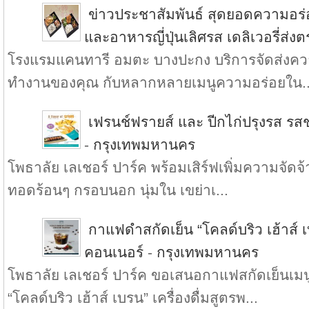
ข่าวประชาสัมพันธ์ สุดยอดความอร
และอาหารญี่ปุ่นเลิศรส เดลิเวอรี่ส่ง
โรงแรมแคนทารี อมตะ บางปะกง บริการจัดส่งความ
ทำงานของคุณ กับหลากหลายเมนูความอร่อยใน..
เฟรนช์ฟรายส์ และ ปีกไก่ปรุงรส รสช
-
กรุงเทพมหานคร
โพธาลัย เลเชอร์ ปาร์ค พร้อมเสิร์ฟเพิ่มความจัดจ้า
ทอดร้อนๆ กรอบนอก นุ่มใน เขย่าเ...
กาแฟดำสกัดเย็น “โคลด์บริว เฮ้าส์ เบ
คอนเนอร์
-
กรุงเทพมหานคร
โพธาลัย เลเชอร์ ปาร์ค ขอเสนอกาแฟสกัดเย็น
“โคลด์บริว เฮ้าส์ เบรน” เครื่องดื่มสูตรพ...