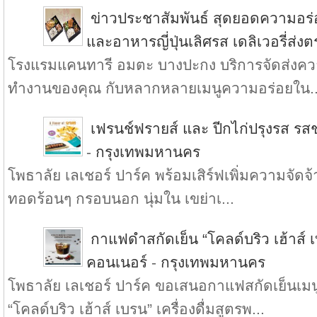
ข่าวประชาสัมพันธ์ สุดยอดความอร
และอาหารญี่ปุ่นเลิศรส เดลิเวอรี่ส่ง
โรงแรมแคนทารี อมตะ บางปะกง บริการจัดส่งความ
ทำงานของคุณ กับหลากหลายเมนูความอร่อยใน..
เฟรนช์ฟรายส์ และ ปีกไก่ปรุงรส รสช
-
กรุงเทพมหานคร
โพธาลัย เลเชอร์ ปาร์ค พร้อมเสิร์ฟเพิ่มความจัดจ้า
ทอดร้อนๆ กรอบนอก นุ่มใน เขย่าเ...
กาแฟดำสกัดเย็น “โคลด์บริว เฮ้าส์ เบ
คอนเนอร์
-
กรุงเทพมหานคร
โพธาลัย เลเชอร์ ปาร์ค ขอเสนอกาแฟสกัดเย็น
“โคลด์บริว เฮ้าส์ เบรน” เครื่องดื่มสูตรพ...