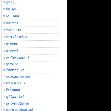
ดูหนัง
ปั้มไลค์
เติมเกมส์
คลิปหลุด
รับถ่าย OB
เช่าเครื่องเสียง
ดูบอลสด
ดูบอลฟรี
เช่าโปรเจคเตอร์
game pc
เว็บฝากรูปฟรี
reviewnungonline
ตรวจหวยลาว
ทีเด็ดบอล
ดูทีวีออนไลน์
ดูดวงทะเบียนรถ
game pc download