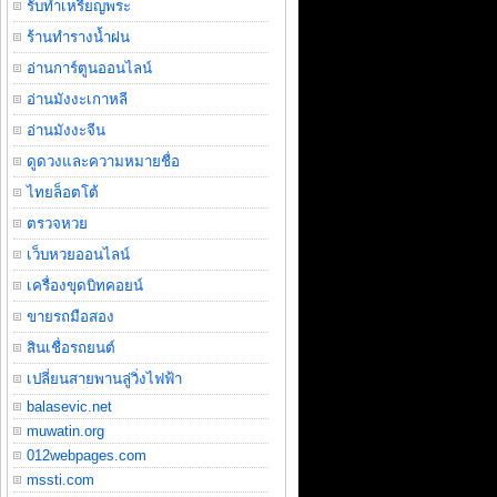
รับทำเหรียญพระ
ร้านทำรางน้ำฝน
อ่านการ์ตูนออนไลน์
อ่านมังงะเกาหลี
อ่านมังงะจีน
ดูดวงและความหมายชื่อ
ไทยล็อตโต้
ตรวจหวย
เว็บหวยออนไลน์
เครื่องขุดบิทคอยน์
ขายรถมือสอง
สินเชื่อรถยนต์
เปลี่ยนสายพานลู่วิ่งไฟฟ้า
balasevic.net
muwatin.org
012webpages.com
mssti.com