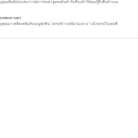
ิญคุณสัมผัสประสบการณ์การชงชาอู่หลงต้นตำรับที่จะทำให้คุณรู้สึกดื่มด่ำและ
ุงเทพมหานคร
ิญคุณมาเพลิดเพลินกับเมนูสุดฟิน “เครปข้าวเหนียวมะม่วง” แป้งเครปใบเตยสี