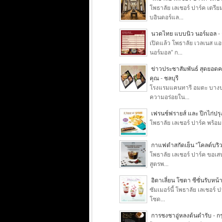
โพธาลัย เลเชอร์ ปาร์ค เต
บอินดอร์แล...
นวดไทย แบบนิว นอร์มอล
-
เปิดแล้ว โพธาลัย เวลเนส แอ
นอร์มอล” ก...
ข่าวประชาสัมพันธ์ สุดยอดค
คุณ
-
ชลบุรี
โรงแรมแคนทารี อมตะ บางปะ
ความอร่อยใน...
เฟรนช์ฟรายส์ และ ปีกไก่ปรุ
โพธาลัย เลเชอร์ ปาร์ค พร้อมเ
กาแฟดำสกัดเย็น “โคลด์บริว เ
โพธาลัย เลเชอร์ ปาร์ค ขอเส
สูตรพ...
อิตาเลี่ยน โซดา ซีซั่นรับหน้
ซัมเมอร์นี้ โพธาลัย เลเชอร
โซด...
การชงชาอู่หลงต้นตำรับ
-
ก