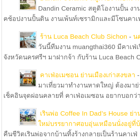
Dandin Ceramic สตูดิโองานปั้น งานเซ
คช้อปงานปั้นดิน งานเพ้นท์เซรามิกและมีโซนคาเฟ
ร้าน Luca Beach Club Sichon
-
น
วันนี้ทีมงาน muangthai360 มีคาเฟ่
จังหวัดนครศรีฯ มาฝากจ้า กับร้าน Luca Beach C
คาเฟ่อเมซอน ย่านเมืองเก่าสงขลา
มาเที่ยวมาทำงานหาดใหญ่ ต้องมาย่า
เช็คอินจุดผ่อนคลายที่ คาเฟ่อเมซอน อยากบอกว่า
เรินพ่อ Coffee In Dad’s House ย่า
ใหม่บรรยากาศอบอุ่นเหมือนนั่งอยู่ที่บ
คืนชีวิตเรินพ่อจากบ้านทิ้งร้างกลายเป็นร้านคาเฟ่ 