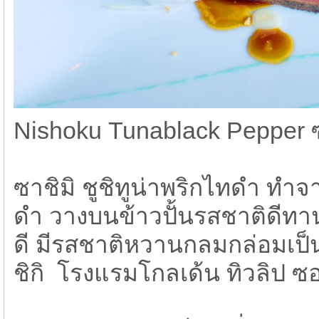
Nishoku Tunablack Pepper ซา
ซาชิมิ ชูชิทูน่าพริกไทดำ ทำ
ดำ วางบนข้าวปั้นรสชาติดีทาน
ดี มีรสชาติหวานกลมกล่อมเป็
ชิกิ โรงแรมโกลเด้น ทิวลิป ซอ