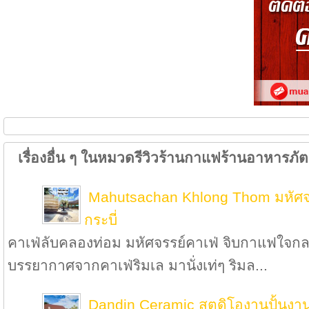
เรื่องอื่น ๆ ในหมวดรีวิวร้านกาแฟร้านอาหารภ
Mahutsachan Khlong Thom มหัศจร
กระบี่
คาเฟ่ลับคลองท่อม มหัศจรรย์คาเฟ่ จิบกาแฟใจกลาง
บรรยากาศจากคาเฟ่ริมเล มานั่งเท่ๆ ริมล...
Dandin Ceramic สตูดิโองานปั้นงาน