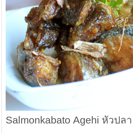
Salmonkabato Agehi หัวป