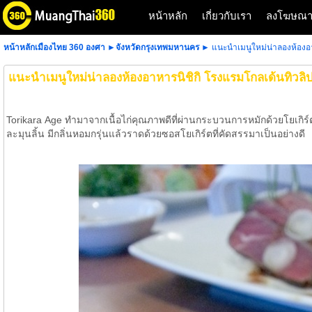
หน้าหลัก
เกี่ยวกับเรา
ลงโฆษณ
หน้าหลักเมืองไทย 360 องศา
►
จังหวัดกรุงเทพมหานคร
► แนะนำเมนูใหม่น่าลองห้องอา
แนะนำเมนูใหม่น่าลองห้องอาหารนิชิกิ โรงแรมโกลเด้นทิวลิ
Torikara Age ทำมาจากเนื้อไก่คุณภาพดีที่ผ่านกระบวนการหมักด้วยโยเกิร์
ละมุนลิ้น มีกลิ่นหอมกรุ่นแล้วราดด้วยซอสโยเกิร์ตที่คัดสรรมาเป็นอย่างดี