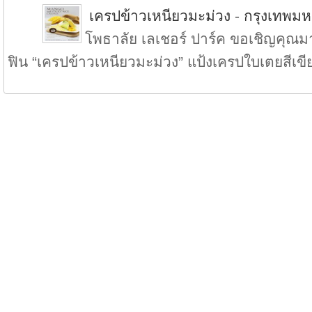
เครปข้าวเหนียวมะม่วง
-
กรุงเทพม
โพธาลัย เลเชอร์ ปาร์ค ขอเชิญคุณมา
ฟิน “เครปข้าวเหนียวมะม่วง” แป้งเครปใบเตยสีเขีย