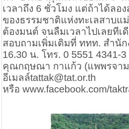
เวลาถึง 6 ชั่วโมง แต่ถ้าได้
ของธรรมชาติแห่งทะเลสาบแม่ปิง
ต้องมนต์ จนลืมเวลาไปเลยทีเด
สอบถามเพิ่มเติมที่ ททท. สำนั
16.30 น. โทร. 0 5551 4341-3
คุณกฤษณา กาแก้ว (แพพรจามเ
อีเมลล์​tattak@tat.or.th
หรือ www.facebook.com/taktr