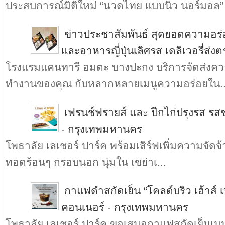
ประสบการณ์มิติใหม่ “นวดไทย แบบนิว นอร์มอล” 
ข่าวประชาสัมพันธ์ สุดยอดความอร
และอาหารญี่ปุ่นเลิศรส เดลิเวอรี่ส่ง
โรงแรมแคนทารี อมตะ บางปะกง บริการจัดส่งความ
ทำงานของคุณ กับหลากหลายเมนูความอร่อยใน..
เฟรนช์ฟรายส์ และ ปีกไก่ปรุงรส รสช
-
กรุงเทพมหานคร
โพธาลัย เลเชอร์ ปาร์ค พร้อมเสิร์ฟเพิ่มความจัดจ้า
ทอดร้อนๆ กรอบนอก นุ่มใน เขย่าเ...
กาแฟดำสกัดเย็น “โคลด์บริว เฮ้าส์ เบ
คอนเนอร์
-
กรุงเทพมหานคร
โพธาลัย เลเชอร์ ปาร์ค ขอเสนอกาแฟสกัดเย็น