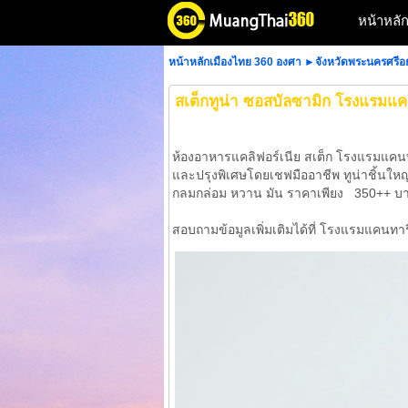
หน้าหลั
หน้าหลักเมืองไทย 360 องศา
►
จังหวัดพระนครศรีอ
สเต็กทูน่า ซอสบัลซามิก โรงแรมแค
ห้องอาหารแคลิฟอร์เนีย สเต็ก โรงแรมแคนท
และปรุงพิเศษโดยเชฟมืออาชีพ ทูน่าชิ้นใหญ่
กลมกล่อม หวาน มัน ราคาเพียง 350++ บาท หา
สอบถามข้อมูลเพิ่มเติมได้ที่ โรงแรมแคนท