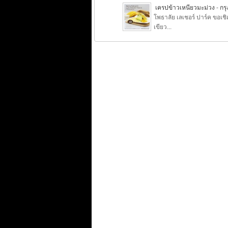
เครปข้าวเหนียวมะม่วง
-
กร
โพธาลัย เลเชอร์ ปาร์ค ขอเช
เขียว...