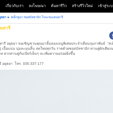
ก
เกี่ยวกับเรา
ลงโฆษณา
ค้นหารีวิว
สร้างรีวิวใหม่
เข้าสู่ร
ยุธยา
► สเต็กทูน่า ซอสบัลซามิก โรงแรมแคนทารี
นทารี
ารี อยุธยา ขอเชิญชวนคุณมาลิ้มลองเมนูพิเศษประจำเดือนกุมภาพันธ์ “สเต็ก
 เนื้อแน่น นุ่มละมุนลิ้น สดใหม่ทุกวัน ราดด้วยซอสบัลซามิก ทานคู่ผักเคี
กทานคู่กับเบียร์เย็นๆ จะเพิ่มความอร่อยยิ่งขึ้น
ารี อยุธยา โทร. 035-337-177