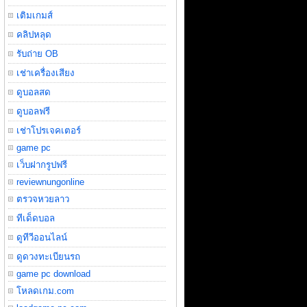
เติมเกมส์
คลิปหลุด
รับถ่าย OB
เช่าเครื่องเสียง
ดูบอลสด
ดูบอลฟรี
เช่าโปรเจคเตอร์
game pc
เว็บฝากรูปฟรี
reviewnungonline
ตรวจหวยลาว
ทีเด็ดบอล
ดูทีวีออนไลน์
ดูดวงทะเบียนรถ
game pc download
โหลดเกม.com