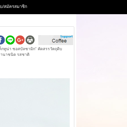
ะบบ/สมัครสมาชิก
ทูน่า ซอสบัลซามิก” คัดสรรวัตถุดิบ
ยงนานาชนิด รสชาติ