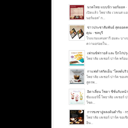
นวดไทย แบบนิว นอร์มอล
-
เปิดแล้ว โพธาลัย เวลเนส แอ
นอร์มอล” ก...
ข่าวประชาสัมพันธ์ สุดยอดค
คุณ
-
ชลบุรี
โรงแรมแคนทารี อมตะ บางปะ
ความอร่อยใน...
เฟรนช์ฟรายส์ และ ปีกไก่ปรุ
โพธาลัย เลเชอร์ ปาร์ค พร้อมเ
กาแฟดำสกัดเย็น “โคลด์บริว เ
โพธาลัย เลเชอร์ ปาร์ค ขอเส
สูตรพ...
อิตาเลี่ยน โซดา ซีซั่นรับหน้
ซัมเมอร์นี้ โพธาลัย เลเชอร
โซด...
การชงชาอู่หลงต้นตำรับ
-
ก
โพธาลัย เลเชอร์ ปาร์ค ขอเช
อิน...