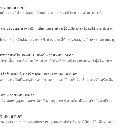
กรุงเทพมหานคร
นด์ ลองเจวิตี้ ขอเชิญคุณสัมผัสประสบการณ์มิติใหม่ “นวดไทย แบบนิว
วามอร่อยของอาหารอิตาเลียนและอาหารญี่ปุ่นเลิศรส เดลิเวอรี่ส่งตรงถึงบ้าน
กง บริการจัดส่งความอร่อยถึงบ้าน และที่ทำงานของคุณ กับหลากหลายเมนู
งรส รสชาติใหม่จากเบย์ เลาจน์
-
กรุงเทพมหานคร
สิร์ฟเพิ่มความจัดจ้าน 'เชคฟรายส์' มันฝรั่งทอดร้อนๆ กรอบนอก นุ่มใน เขย่าเ...
ฮ้าส์ เบรน” ที่เปอร์ทิส คอนเนอร์
-
กรุงเทพมหานคร
นอกาแฟสกัดเย็นเมนูโปรดของคนคอกาแฟ “โคลด์บริว เฮ้าส์ เบรน” เครื่องดื่ม
าร้อน
-
กรุงเทพมหานคร
์ ปาร์ค ขอเชิญคุณมาคลายร้อนกันง่ายๆ สบายๆ สไตล์คนมีคลาสกับ “อิตาเลี่ยน
รุงเทพมหานคร
ิญคุณสัมผัสประสบการณ์การชงชาอู่หลงต้นตำรับที่จะทำให้คุณรู้สึกดื่มด่ำและ