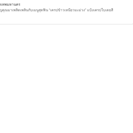
ุงเทพมหานคร
ิญคุณมาเพลิดเพลินกับเมนูสุดฟิน “เครปข้าวเหนียวมะม่วง” แป้งเครปใบเตยสี