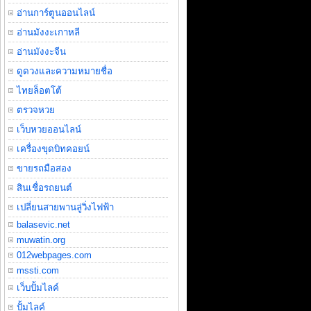
อ่านการ์ตูนออนไลน์
อ่านมังงะเกาหลี
อ่านมังงะจีน
ดูดวงและความหมายชื่อ
ไทยล็อตโต้
ตรวจหวย
เว็บหวยออนไลน์
เครื่องขุดบิทคอยน์
ขายรถมือสอง
สินเชื่อรถยนต์
เปลี่ยนสายพานลู่วิ่งไฟฟ้า
balasevic.net
muwatin.org
012webpages.com
mssti.com
เว็บปั้มไลค์
ปั้มไลค์