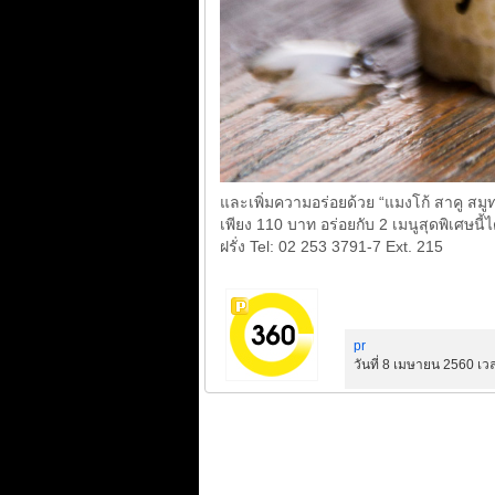
และเพิ่มความอร่อยด้วย “แมงโก้ สาคู สมูท
เพียง 110 บาท อร่อยกับ 2 เมนูสุดพิเศษนี้
ฝรั่ง Tel: 02 253 3791-7 Ext. 215
pr
วันที่ 8 เมษายน 2560 เว