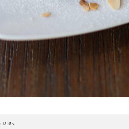
า 13:15 น.