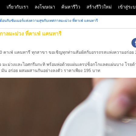
ก
เกี่ยวกับเรา
ลงโฆษณา
ค้นหารีวิว
สร้างรีวิวใหม่
เข้าสู่ร
ต้อนรับซัมเมอร์แห่งความสุขกับเทศกาลมะม่วง ที่คาเฟ่ แคนทารี
กาลมะม่วง ที่คาเฟ่ แคนทารี
60 คาเฟ่ แคนทารี ทุกสาขา ขอเชิญทุกท่านสัมผัสกับอรรถรสแห่งความอร่อย 2 เ
นียว มะม่วงและไอศกรีมกะทิ พร้อมห่อด้วยแผ่นเครปช็อกโกแลตแผ่นบาง โรยด้ว
มัน อร่อย ผสมผสานกันอย่างลงตัว ราคาเพียง 195 บาท