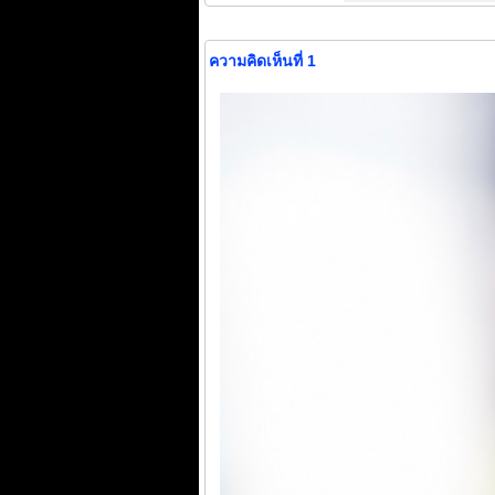
ความคิดเห็นที่ 1